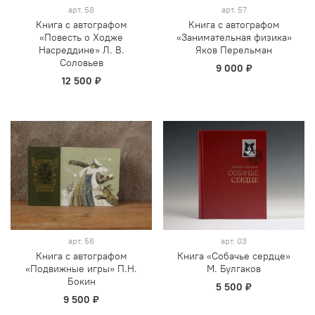
арт.
58
арт.
57
Книга с автографом
Книга с автографом
«Повесть о Ходже
«Занимательная физика»
Насреддине» Л. В.
Яков Перельман
Соловьев
9 000 ₽
12 500 ₽
арт.
56
арт.
03
Книга с автографом
Книга «Собачье сердце»
«Подвижные игры» П.Н.
М. Булгаков
Бокин
5 500 ₽
9 500 ₽