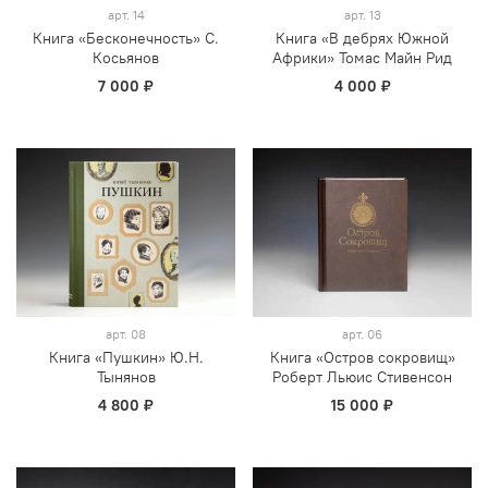
арт.
14
арт.
13
Книга «Бесконечность» С.
Книга «В дебрях Южной
Косьянов
Африки» Томас Майн Рид
7 000 ₽
4 000 ₽
арт.
08
арт.
06
Книга «Пушкин» Ю.Н.
Книга «Остров сокровищ»
Тынянов
Роберт Льюис Стивенсон
4 800 ₽
15 000 ₽