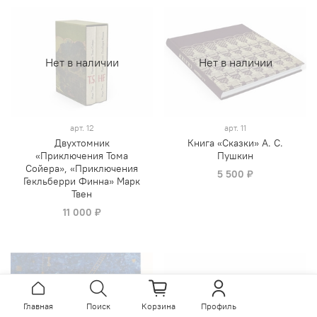
Нет в наличии
Нет в наличии
арт.
12
арт.
11
Двухтомник
Книга «Сказки» А. С.
«Приключения Тома
Пушкин
Сойера», «Приключения
5 500 ₽
Гекльберри Финна» Марк
Твен
11 000 ₽
Нет в наличии
Нет в наличии
Главная
Поиск
Корзина
Профиль