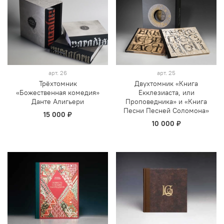
арт.
26
арт.
25
Трёхтомник
Двухтомник «Книга
«Божественная комедия»
Екклезиаста, или
Данте Алигьери
Проповедника» и «Книга
Песни Песней Соломона»
15 000 ₽
10 000 ₽