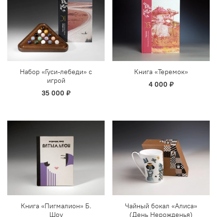
Набор «Гуси-лебеди» с
Книга «Теремок»
игрой
4 000 ₽
35 000 ₽
Книга «Пигмалион» Б.
Чайный бокал «Алиса»
Шоу
(День Нерожденья)