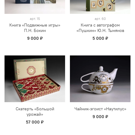
арт.
15
арт.
60
Книга «Подвижные игры»
Книга с автографом
П.Н. Бокин
«Пушкин» Ю.Н. Тынянов
9 000 ₽
5 000 ₽
Скатерть «Большой
Чайник-эгоист «Наутилус»
урожай»
9 000 ₽
57 000 ₽