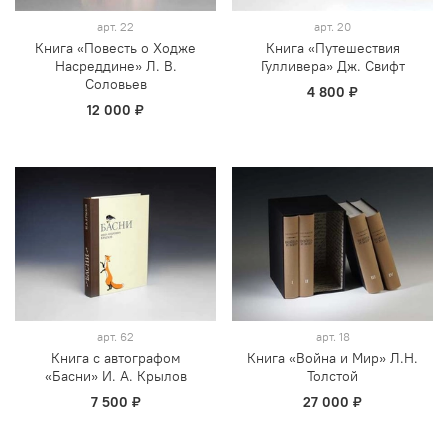
арт.
22
арт.
20
Книга «Повесть о Ходже
Книга «Путешествия
Насреддине» Л. В.
Гулливера» Дж. Свифт
Соловьев
4 800 ₽
12 000 ₽
арт.
62
арт.
18
Книга с автографом
Книга «Война и Мир» Л.Н.
«Басни» И. А. Крылов
Толстой
7 500 ₽
27 000 ₽